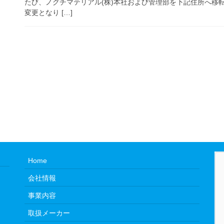
たび、ノグチマテリアル(株)本社および管理部を下記住所へ移
変更となり […]
Home
会社情報
事業内容
取扱メーカー